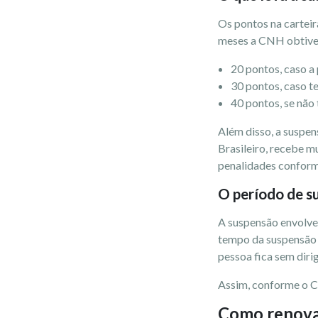
Os pontos na carteir
meses a CNH obtiver
20 pontos, caso a
30 pontos, caso t
40 pontos, se não 
Além disso, a suspen
Brasileiro, recebe mu
penalidades conform
O período de 
A suspensão envolve 
tempo da suspensão e
pessoa fica sem diri
Assim, conforme o CT
Como renov