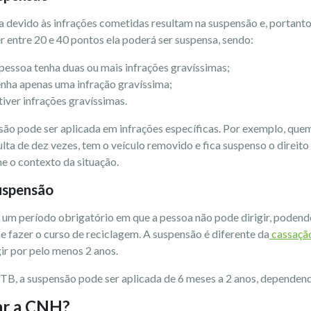
a devido às infrações cometidas resultam na suspensão e, portan
 entre 20 e 40 pontos ela poderá ser suspensa, sendo:
 pessoa tenha duas ou mais infrações gravíssimas;
enha apenas uma infração gravíssima;
tiver infrações gravíssimas.
são pode ser aplicada em infrações específicas. Por exemplo, que
lta de dez vezes, tem o veículo removido e fica suspenso o direito d
e o contexto da situação.
suspensão
um período obrigatório em que a pessoa não pode dirigir, podend
 fazer o curso de reciclagem. A suspensão é diferente da
cassaçã
gir por pelo menos 2 anos.
B, a suspensão pode ser aplicada de 6 meses a 2 anos, dependend
ar a CNH?