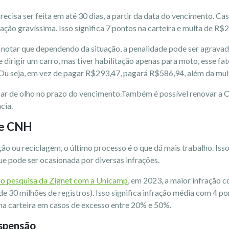
recisa ser feita em até 30 dias, a partir da data do vencimento. Ca
ração gravíssima. Isso significa 7 pontos na carteira e multa de R
notar que dependendo da situação, a penalidade pode ser agravad
dirigir um carro, mas tiver habilitação apenas para moto, esse fat
 Ou seja, em vez de pagar R$293,47, pagará R$586,94, além da mu
icar de olho no prazo do vencimento.Também é possível renovar a 
cia.
de CNH
ção ou reciclagem, o último processo é o que dá mais trabalho. I
ue pode ser ocasionada por diversas infrações.
o pesquisa da Zignet com a Unicamp
, em 2023, a maior infração c
de 30 milhões de registros). Isso significa infração média com 4 p
na carteira em casos de excesso entre 20% e 50%.
uspensão