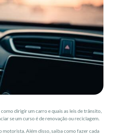
omo dirigir um carro e quais as leis de trânsito,
iar se um curso é de renovação ou reciclagem.
 o motorista. Além disso, saiba como fazer cada