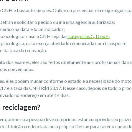
 CNH é bastante simples. Online ou presencial, ela exige alguns 
Detran e solicitar o pedido ou ir à uma agência autorizada;
médico na data e local indicados;
toxicológico, caso a CNH seja das
categorias C, D ou E
;
o psicológica, caso exerça atividade remunerada com transporte;
o da taxa da renovação.
 dos exames, eles são feitos diretamente aos profissionais da saú
ancos conveniados.
res, eles podem mudar conforme o estado e a necessidade do motor
7 e a taxa da CNH R$133,17. Nesse caso, depois de todo o proces
nviado no endereço em até 14 dias.
a reciclagem?
gem, primeiro a pessoa deve cumprir ou estar cumprindo seu praz
 instituição credenciada ou o próprio Detran para fazer o curso d