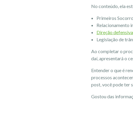
No conteúdo, ela es
Primeiros Socorro
Relacionamento in
Direção defensiva
Legislação de trân
Ao completar o proce
daí, apresentará o c
Entender o que é ren
processos acontecem 
post, você pode ter
Gostou das informa