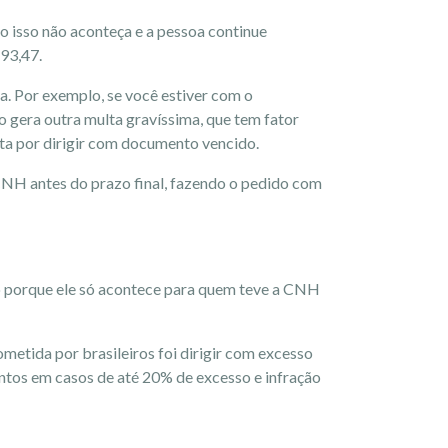
so isso não aconteça e a pessoa continue
$293,47.
a. Por exemplo, se você estiver com o
o gera outra multa gravíssima, que tem fator
lta por dirigir com documento vencido.
CNH antes do prazo final, fazendo o pedido com
sso porque ele só acontece para quem teve a CNH
ometida por brasileiros foi dirigir com excesso
ontos em casos de até 20% de excesso e infração