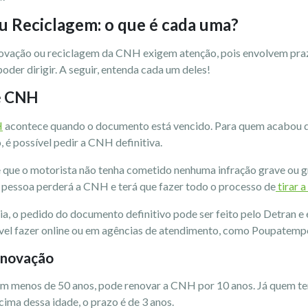
 Reciclagem: o que é cada uma?
ovação ou reciclagem da CNH exigem atenção, pois envolvem prazo
poder dirigir. A seguir, entenda cada um deles!
e CNH
H
acontece quando o documento está vencido. Para quem acabou de t
 é possível pedir a CNH definitiva.
e que o motorista não tenha cometido nenhuma infração grave ou 
 pessoa perderá a CNH e terá que fazer todo o processo de
tirar a
a, o pedido do documento definitivo pode ser feito pelo Detran e
ível fazer online ou em agências de atendimento, como Poupatemp
renovação
m menos de 50 anos, pode renovar a CNH por 10 anos. Já quem tem 
cima dessa idade, o prazo é de 3 anos.